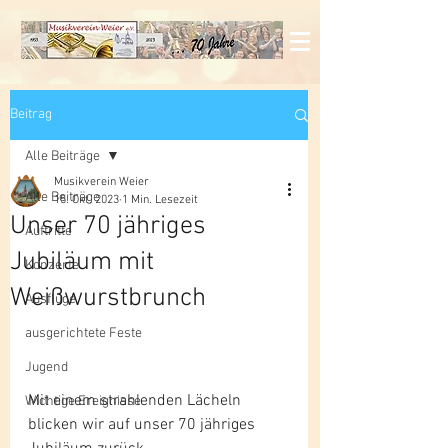
Beitrag
Alle Beiträge
Musikverein Weier
Alle Beiträge
15. Okt. 2023
1 Min. Lesezeit
Unser 70 jähriges
Auftritte
Jubiläum mit
Konzerte
Weißwurstbrunch
Ausflüge
ausgerichtete Feste
Jugend
Mit einem strahlenden Lächeln 
Wichtige Ereignisse
blicken wir auf unser 70 jähriges 