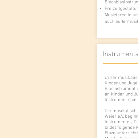
Blechblasinstru
Freizeitgestal
Musizieren in un
auch außermusik
Instrumenta
Unser musikalis
Kinder und Jugen
Blasinstrument 
an Kinder und Ju
Instrument spiel
Die musikalisch
Weier e.V. begin
Instrumentes. De
bildet folgende 
Einzelunterricht