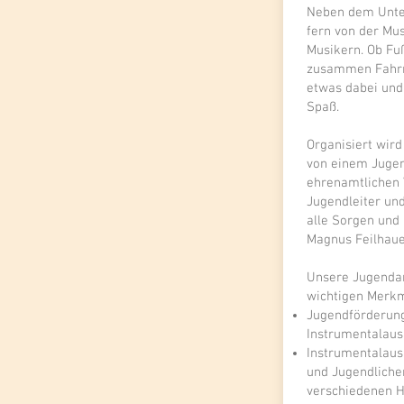
Neben dem Unter
fern von der Mu
Musikern. Ob Fuß
zusammen Fahrra
etwas dabei und 
Spaß.
Organisiert wir
von einem Juge
ehrenamtlichen 
Jugendleiter un
alle Sorgen und
Magnus Feilhaue
Unsere Jugendarb
wichtigen Merkm
Jugendförderung
Instrumentalausb
Instrumentalaus
und Jugendliche
verschiedenen H