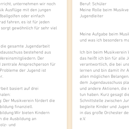
richt, unternehmen wir noch
Beruf: Schüler
sik Ausflüge mit den jungen
Meine Rolle beim Musikver
ballgolfen oder einfach
Jugendleiter
d fahren, es ist für jeden
sorgt gewöhnlich für sehr viel
Meine Aufgabe beim Musik
und was ich besonders ma
d die gesamte Jugendarbeit
ndausschuss bestehend aus
​Ich bin beim Musikverein 
Vereinsmitgliedern. Der
das heißt ich bin für alle
d zentrale Ansprechperson für
verantwortlich, die bei un
 Probleme der Jugend ist
lernen und bin damit ihr 
r.
allen möglichen Belange
dem Jugendausschuss plan
eit basiert auf drei
und andere Aktionen, die 
alen:
tun haben. Kurz gesagt die
: Der Musikverein fördert die
Schnittstelle zwischen Ju
ildung finanziell.
begleite Kinder und Juge
bildung:Wir bieten Kindern
in das große Orchester d
n die Ausbildung an
e.V.
olz- und