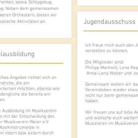
menten, sowie Schlagzeug.
tung: Neben dem gemeinsamen
seren Orchestern, bieten wir
Jugendausschuss
alische Aktivitäten an.
Ich freue mich euch den 
vorstellen zu können.
lausbildung
Die Mitglieder sind:
Philipp Mantwill, Lena Re
Anna-Lena Wolter und Jo
ches Angebot richtet sich an
dliche, die ein
Gemeinsam wollen wir das
erlernen möchten, ebenso wie
Vereinsleben wieder etwa
dengliche die bereits ein
nicht nur beim gemeinsa
en.
haben.
e Ausbildung im Musikverein
Wir freuen uns auf tolle A
nt mit der Entscheidung des
und wünsche euch weiterh
r Musikverein Weier e.V.
Musizieren im Musikverei
Musikinstrumente in
en intern bzw. extern durch