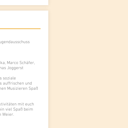
Jugendausschuss
pka, Marco Schäfer,
nas Joggerst
 soziale
s auffrischen und
men Musizieren Spaß
ktivitäten mit euch
in viel Spaß beim
n Weier.