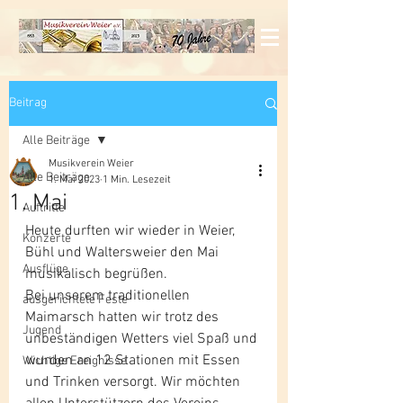
Beitrag
Alle Beiträge
Musikverein Weier
Alle Beiträge
1. Mai 2023
1 Min. Lesezeit
1. Mai
Auftritte
Heute durften wir wieder in Weier, 
Konzerte
Bühl und Waltersweier den Mai 
Ausflüge
musikalisch begrüßen.
Bei unserem traditionellen 
ausgerichtete Feste
Maimarsch hatten wir trotz des 
Jugend
unbeständigen Wetters viel Spaß und 
wurden an 12 Stationen mit Essen 
Wichtige Ereignisse
und Trinken versorgt. Wir möchten 