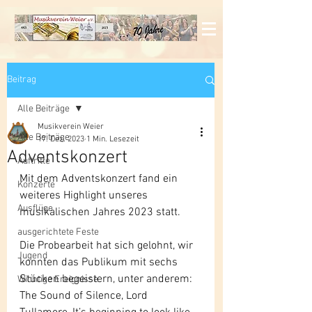
Beitrag
Alle Beiträge
Musikverein Weier
Alle Beiträge
17. Dez. 2023
1 Min. Lesezeit
Adventskonzert
Auftritte
Mit dem Adventskonzert fand ein 
Konzerte
weiteres Highlight unseres 
Ausflüge
musikalischen Jahres 2023 statt.
ausgerichtete Feste
Die Probearbeit hat sich gelohnt, wir 
Jugend
konnten das Publikum mit sechs 
Stücken begeistern, unter anderem: 
Wichtige Ereignisse
The Sound of Silence, Lord 