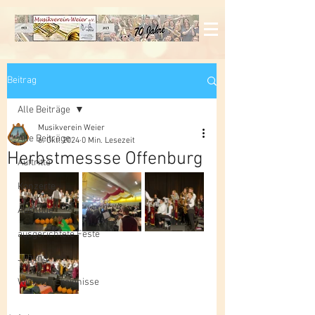
Beitrag
Alle Beiträge
Musikverein Weier
Alle Beiträge
6. Okt. 2024
0 Min. Lesezeit
Herbstmessse Offenburg
Auftritte
Konzerte
Ausflüge
ausgerichtete Feste
Jugend
Wichtige Ereignisse