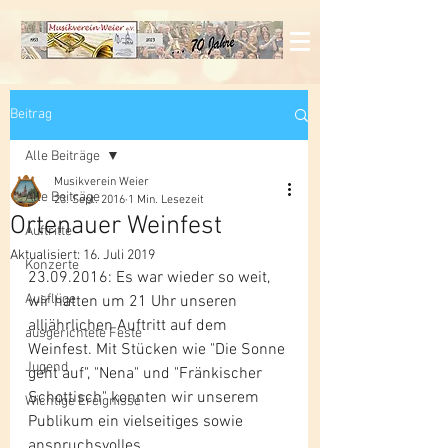
Beitrag
Alle Beiträge
Musikverein Weier
Alle Beiträge
23. Sept. 2016
1 Min. Lesezeit
Ortenauer Weinfest
Auftritte
Aktualisiert:
16. Juli 2019
Konzerte
23.09.2016: Es war wieder so weit, 
Ausflüge
wir hatten um 21 Uhr unseren 
alljährlichen Auftritt auf dem 
ausgerichtete Feste
Weinfest. Mit Stücken wie "Die Sonne 
Jugend
geht auf", "Nena" und "Fränkischer 
Schottisch" konnten wir unserem 
Wichtige Ereignisse
Publikum ein vielseitiges sowie 
anspruchsvolles 